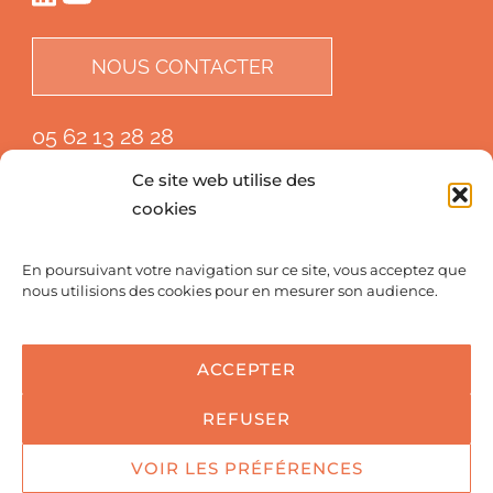
NOUS CONTACTER
05 62 13 28 28
Ce site web utilise des
cookies
En poursuivant votre navigation sur ce site, vous acceptez que
nous utilisions des cookies pour en mesurer son audience.
ACCEPTER
REFUSER
© 2022 - Centre de Chirurgie du Genou - Clinique Médipôle
VOIR LES PRÉFÉRENCES
Garonne -
Mentions Légales & Crédits -
Politique de