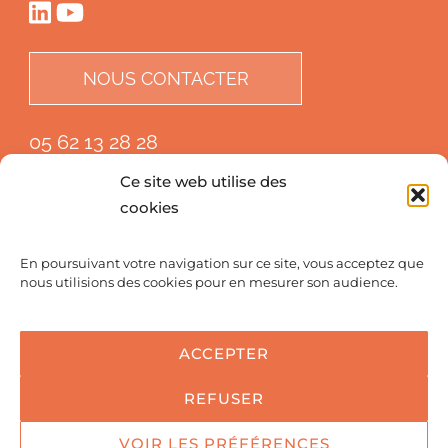
NOUS CONTACTER
05 62 13 28 28
Ce site web utilise des
cookies
En poursuivant votre navigation sur ce site, vous acceptez que
nous utilisions des cookies pour en mesurer son audience.
ACCEPTER
REFUSER
© 2022 - Centre de Chirurgie du Genou - Clinique Médipôle
VOIR LES PRÉFÉRENCES