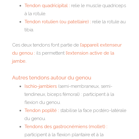
Tendon quadricipital :
relie le muscle quadriceps
à la rotule.
Tendon rotulien (ou patellaire) :
relie la rotule au
tibia.
Ces deux tendons font partie de
l’appareil extenseur
du genou :
ils permettent
l’extension active de la
jambe.
Autres tendons autour du genou
Ischio-jambiers
(semi-membraneux, semi-
tendineux, biceps fémoral) : participent à la
flexion du genou.
Tendon poplité :
stabilise la face postéro-latérale
du genou.
Tendons des gastrocnémiens (mollet) :
participent à la flexion plantaire et à la