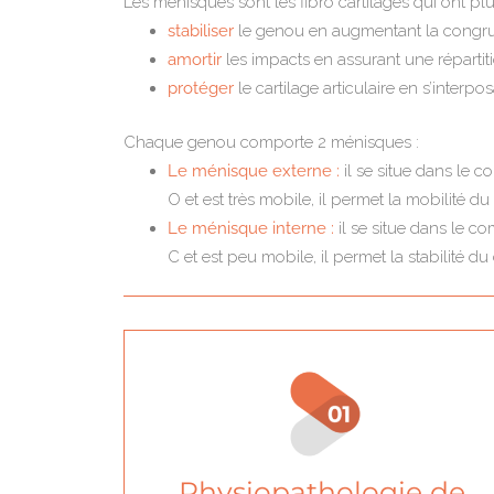
Les ménisques sont les fibro cartilages qui ont plus
stabiliser
le genou en augmentant la congrue
amortir
les impacts en assurant une répartit
protéger
le cartilage articulaire en s’interpos
Chaque genou comporte 2 ménisques :
Le ménisque externe :
il se situe dans le c
O et est très mobile, il permet la mobilité d
Le ménisque interne :
il se situe dans le c
C et est peu mobile, il permet la stabilité d
Physiopathologie de