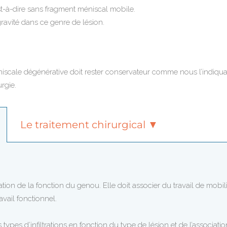
est-à-dire sans fragment méniscal mobile.
 gravité dans ce genre de lésion.
éniscale dégénérative doit rester conservateur comme nous l’indiqu
rgie.
Le traitement chirurgical ▼
tion de la fonction du genou. Elle doit associer du travail de mobili
vail fonctionnel.
types d’infiltrations en fonction du type de lésion et de l’associatio