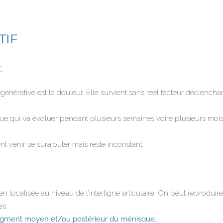
TIF
:
nérative est la douleur. Elle survient sans réel facteur déclenchan
ique qui va évoluer pendant plusieurs semaines voire plusieurs mois
 venir se surajouter mais reste inconstant.
localisée au niveau de l’interligne articulaire. On peut reproduire c
es.
 segment moyen et/ou postérieur du ménisque.