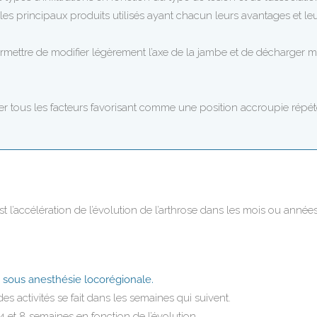
 les principaux produits utilisés ayant chacun leurs avantages et le
mettre de modifier légèrement l’axe de la jambe et de décharger méc
her tous les facteurs favorisant comme une position accroupie répét
l’accélération de l’évolution de l’arthrose dans les mois ou années 
re sous anesthésie locorégionale.
des activités se fait dans les semaines qui suivent.
4 et 8 semaines en fonction de l’évolution.