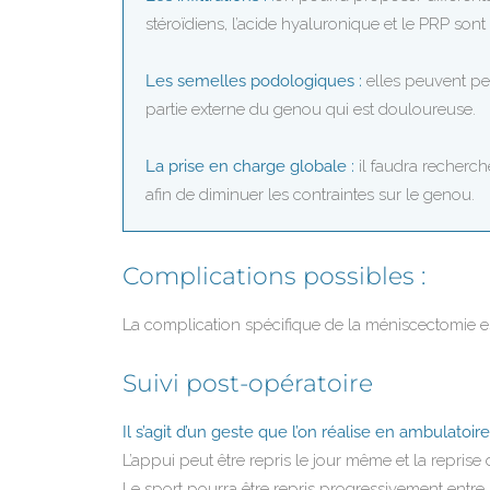
stéroïdiens, l’acide hyaluronique et le PRP sont
Les semelles podologiques :
elles peuvent per
partie externe du genou qui est douloureuse.
La prise en charge globale :
il faudra recherc
afin de diminuer les contraintes sur le genou.
Complications possibles :
La complication spécifique de la méniscectomie est 
Suivi post-opératoire
Il s’agit d’un geste que l’on réalise en ambulatoi
L’appui peut être repris le jour même et la reprise 
Le sport pourra être repris progressivement entre 