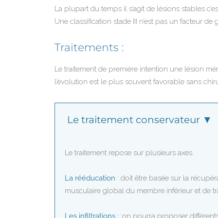
La plupart du temps il s’agit de lésions stables c’
Une classification stade III n’est pas un facteur de
Traitements :
Le traitement de première intention une lésion m
l’évolution est le plus souvent favorable sans chiru
Le traitement conservateur ▼
Le traitement repose sur plusieurs axes.
La rééducation
:
doit être basée sur la récupéra
musculaire global du membre inférieur et de tra
Les infiltrations :
:
on pourra proposer différents 