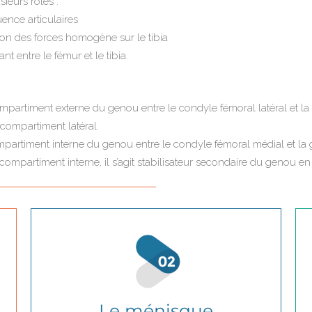
ieurs rôles :
nce articulaires
ion des forces homogène sur le tibia
ant entre le fémur et le tibia.
ompartiment externe du genou entre le condyle fémoral latéral et la g
u compartiment latéral.
ompartiment interne du genou entre le condyle fémoral médial et la g
u compartiment interne, il s’agit stabilisateur secondaire du genou 
Le ménisque