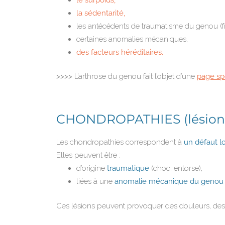
la sédentarité,
les antécédents de traumatisme du genou (fra
certaines anomalies mécaniques,
des facteurs héréditaires.
>>>>
L’arthrose du genou fait l’objet d’une
page sp
CHONDROPATHIES (lésions c
Les chondropathies correspondent à
un défaut lo
Elles peuvent être :
d’origine
traumatique
(choc, entorse),
liées à une
anomalie mécanique du geno
Ces lésions peuvent provoquer des douleurs, des 