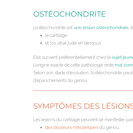
OSTÉOCHONDRITE
L’ostéochondrite est
une lésion ostéochondrale,
t
le cartilage,
et l’os situé juste en dessous.
Elle survient préférentiellement chez le
sujet jeun
L’origine exacte de cette pathologie reste
mal con
Selon son stade d’évolution, l’ostéochondrite peut
d’épanchements du genou.
SYMPTÔMES DES LÉSIONS
Les lésions du cartilage peuvent se manifester par
des douleurs mécaniques
du genou,